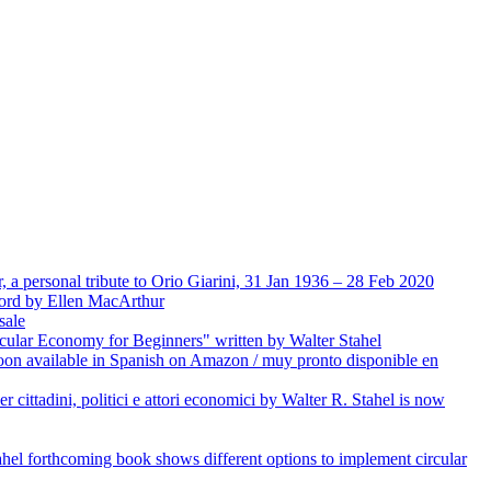
 a personal tribute to Orio Giarini, 31 Jan 1936 – 28 Feb 2020
word by Ellen MacArthur
sale
rcular Economy for Beginners" written by Walter Stahel
on available in Spanish on Amazon / muy pronto disponible en
r cittadini, politici e attori economici by Walter R. Stahel is now
hel forthcoming book shows different options to implement circular