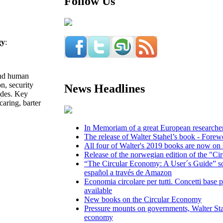
Follow Us
gy
:
 and human
n, security
News Headlines
tudes. Key
aring, barter
In Memoriam of a great European researcher,
The release of Walter Stahel’s book - Fore
All four of Walter's 2019 books are now on 
Release of the norwegian edition of the "Ci
“The Circular Economy: A User´s Guide” so
español a través de Amazon
Economia circolare per tutti. Concetti base pe
available
New books on the Circular Economy
Pressure mounts on governments, Walter Sta
economy