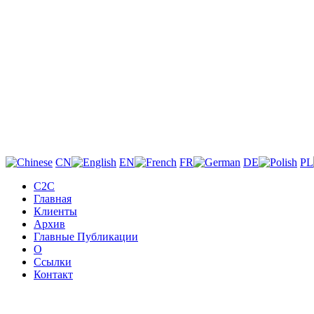
CN
EN
FR
DE
PL
C2C
Главная
Клиенты
Архив
Главные Публикации
О
Ссылки
Контакт