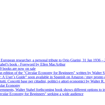
European researcher, a personal tribute to Orio Giarini, 31 Jan 1936 –
Stahel’s book - Foreword by Ellen MacArthur
19 books are now on sale
n edition of the "Circular Economy for Beginners" written by Walter S
 A User´s Guide” soon available in Spanish on Amazon / muy pronto d
utti. Concetti base per cittadini, politici e attori economici by Walter R
cular Economy
ernments, Walter Stahel forthcoming book shows different options to 
rcular Economy for Beginners" seeking a wide audience