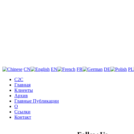
CN
EN
FR
DE
PL
C2C
Главная
Клиенты
Архив
Главные Публикации
О
Ссылки
Контакт