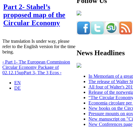
Follow Us
Part 2- Stahel’s
proposed map of the
Circular Economy
The translation Is under way, please
refer to the English version for the time
News Headlines
being.
‹ Part 1- The European Commission
Circular Economy Package of
02.12.15
up
Part 3- The 3 Ecos ›
In Memoriam of a great 
The release of Walter 
EN
All four of Walter's 20
DE
Release of the norwegia
“The Circular Economy:
Economia circolare per t
New books on the Cir
Pressure mounts on gov
New manuscript on "Ci
New Conferences page