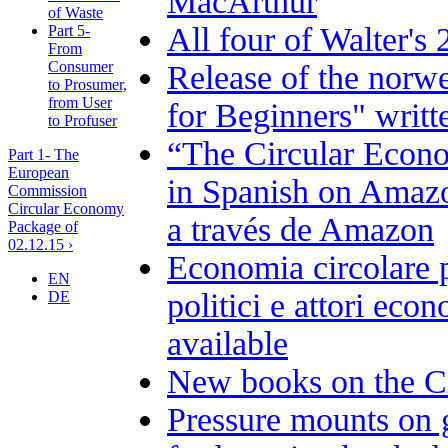
MacArthur
of Waste
All four of Walter's
Part 5-
From
Consumer
Release of the norw
to Prosumer,
from User
for Beginners" writt
to Profuser
“The Circular Econo
Part 1- The
European
in Spanish on Amazo
Commission
Circular Economy
a través de Amazon
Package of
02.12.15 ›
Economia circolare pe
EN
politici e attori eco
DE
available
New books on the C
Pressure mounts on 