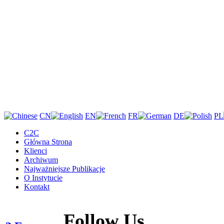
CN
EN
FR
DE
PL
C2C
Główna Strona
Klienci
Archiwum
Najważniejsze Publikacje
O Instytucie
Kontakt
Follow Us