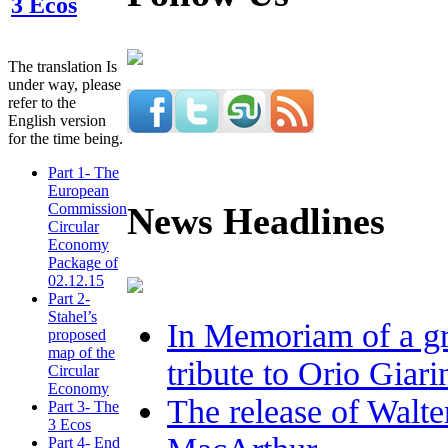
3 Ecos
The translation Is
under way, please
refer to the
English version
for the time being.
Part 1- The
European
News Headlines
Commission
Circular
Economy
Package of
02.12.15
Part 2-
Stahel’s
In Memoriam of a gr
proposed
map of the
tribute to Orio Giar
Circular
Economy
The release of Walte
Part 3- The
3 Ecos
Part 4- End